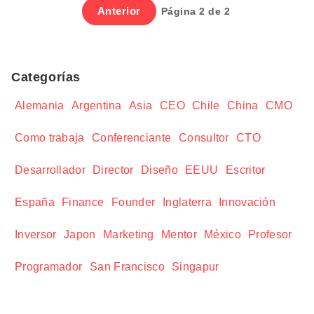
Anterior
Página 2 de 2
Categorías
Alemania
Argentina
Asia
CEO
Chile
China
CMO
Como trabaja
Conferenciante
Consultor
CTO
Desarrollador
Director
Diseño
EEUU
Escritor
España
Finance
Founder
Inglaterra
Innovación
Inversor
Japon
Marketing
Mentor
México
Profesor
Programador
San Francisco
Singapur